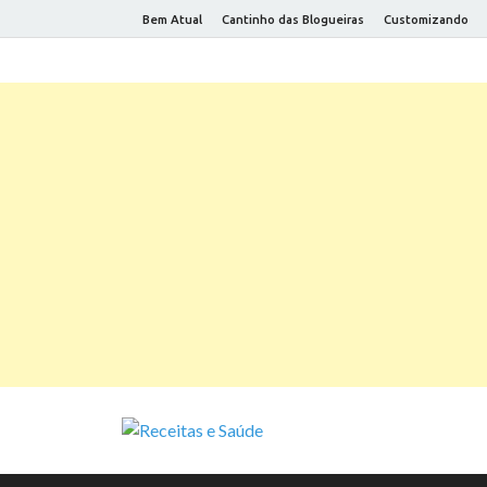
Bem Atual
Cantinho das Blogueiras
Customizando
Receitas e
Receitas saudáveis e dicas par