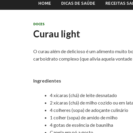
HOME
DICAS DE SAÚDE
RECEITAS S
DOCES
Curau light
O curau além de delicioso é um alimento muito bo
carboidrato complexo (que alivia aquela vontade 
Ingredientes
4 xícaras (chá) de leite desnatado
2 xícaras (chá) de milho cozido ou em lat
4 colheres (sopa) de adoçante culinário
1 colher (sopa) de amido de milho
4 gotas de essência de baunilha
Canela em pó a gosto