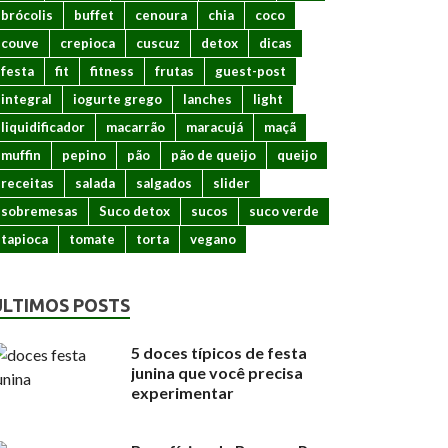
brócolis
buffet
cenoura
chia
coco
couve
crepioca
cuscuz
detox
dicas
festa
fit
fitness
frutas
guest-post
integral
iogurte grego
lanches
light
liquidificador
macarrão
maracujá
maçã
muffin
pepino
pão
pão de queijo
queijo
receitas
salada
salgados
slider
sobremesas
Suco detox
sucos
suco verde
tapioca
tomate
torta
vegano
ÚLTIMOS POSTS
5 doces típicos de festa
junina que você precisa
experimentar