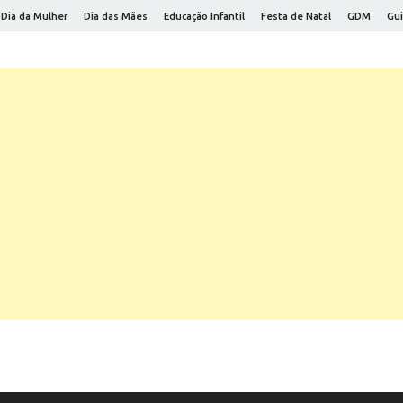
Dia da Mulher
Dia das Mães
Educação Infantil
Festa de Natal
GDM
Gui
 Saúde
a viver melhor