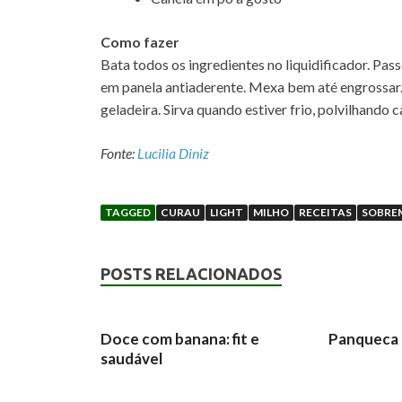
Como fazer
Bata todos os ingredientes no liquidificador. Pas
em panela antiaderente. Mexa bem até engrossar. R
geladeira. Sirva quando estiver frio, polvilhando 
Fonte:
Lucilia Diniz
TAGGED
CURAU
LIGHT
MILHO
RECEITAS
SOBRE
POSTS RELACIONADOS
Doce com banana: fit e
Panqueca 
saudável