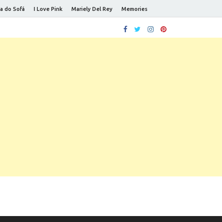
a do Sofá
I Love Pink
Mariely Del Rey
Memories