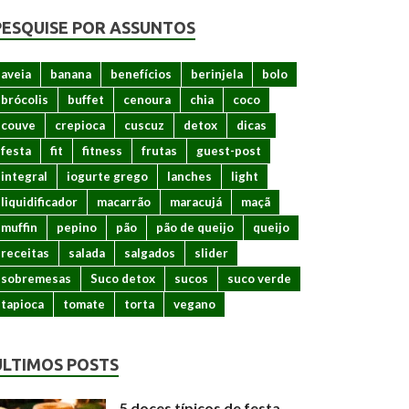
PESQUISE POR ASSUNTOS
aveia
banana
benefícios
berinjela
bolo
brócolis
buffet
cenoura
chia
coco
couve
crepioca
cuscuz
detox
dicas
festa
fit
fitness
frutas
guest-post
integral
iogurte grego
lanches
light
liquidificador
macarrão
maracujá
maçã
muffin
pepino
pão
pão de queijo
queijo
receitas
salada
salgados
slider
sobremesas
Suco detox
sucos
suco verde
tapioca
tomate
torta
vegano
ÚLTIMOS POSTS
5 doces típicos de festa