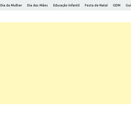
Dia da Mulher
Dia das Mães
Educação Infantil
Festa de Natal
GDM
Gui
eceitas e Saúde
eitas saudáveis e dicas para viver melhor