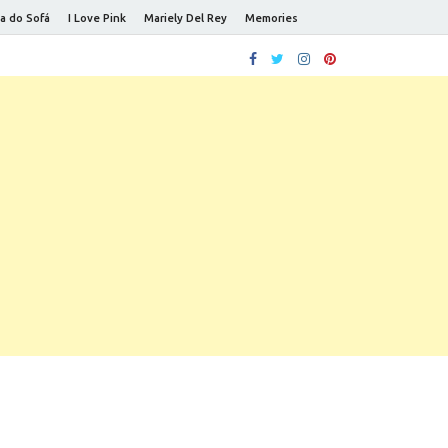
a do Sofá
I Love Pink
Mariely Del Rey
Memories