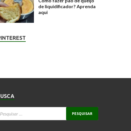
Como fazer pão de queijo
de liquidificador? Aprenda
aqui
PINTEREST
BUSCA