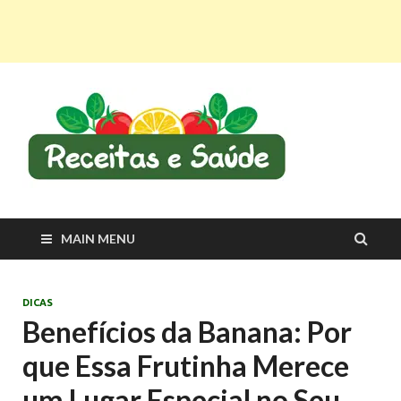
Recei
Receitas
saudáveis e dicas
e Saú
para viver melhor
MAIN MENU
DICAS
Benefícios da Banana: Por
que Essa Frutinha Merece
um Lugar Especial no Seu