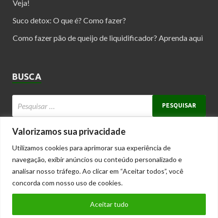
Veja!
Suco detox: O que é? Como fazer?
Como fazer pão de queijo de liquidificador? Aprenda aqui
BUSCA
Valorizamos sua privacidade
Utilizamos cookies para aprimorar sua experiência de
Copyright © 2025 receitasesaude.net
navegação, exibir anúncios ou conteúdo personalizado e
Receitas Saudáveis e Dicas para Viver Melhor
analisar nosso tráfego. Ao clicar em “Aceitar todos”, você
Este blog pertence à rede de blogs
Tuttidelas - blogs com conteúdos
concorda com nosso uso de cookies.
femininos
Cantinho das Blogueiras
|
Customizando
|
Dia da Mulher
|
Educação Infantil
|
Aceitar tudo
Festa de Natal
|
Ganhar Dinheiro Mulher
|
Guia do Sofá
|
I Love Pink
|
Mariely