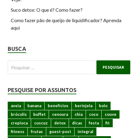
Suco detox: O que é? Como fazer?
Como fazer pão de queijo de liquidificador? Aprenda
aqui
BUSCA
PESQUISE POR ASSUNTOS
aveia
banana
benefícios
berinjela
bolo
brócolis
buffet
cenoura
chia
coco
couve
crepioca
cuscuz
detox
dicas
festa
fit
fitness
frutas
guest-post
integral