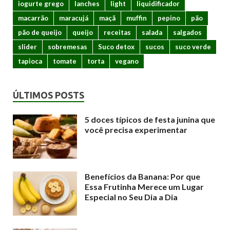
iogurte grego
lanches
light
liquidificador
macarrão
maracujá
maçã
muffin
pepino
pão
pão de queijo
queijo
receitas
salada
salgados
slider
sobremesas
Suco detox
sucos
suco verde
tapioca
tomate
torta
vegano
ÚLTIMOS POSTS
5 doces típicos de festa junina que
você precisa experimentar
Benefícios da Banana: Por que
Essa Frutinha Merece um Lugar
Especial no Seu Dia a Dia