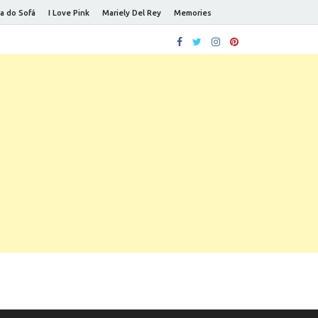
a do Sofá
I Love Pink
Mariely Del Rey
Memories