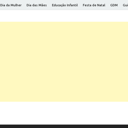
Dia da Mulher
Dia das Mães
Educação Infantil
Festa de Natal
GDM
Gui
 Saúde
a viver melhor