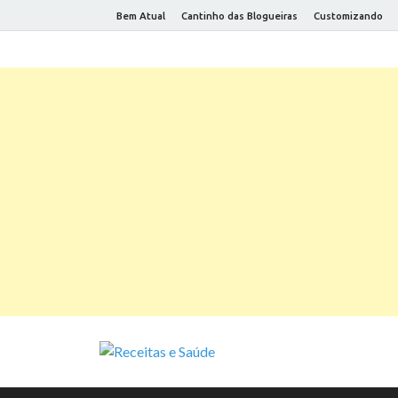
Bem Atual
Cantinho das Blogueiras
Customizando
Receitas e
Receitas saudáveis e dicas par