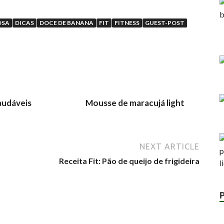
OSA
DICAS
DOCE DE BANANA
FIT
FITNESS
GUEST-POST
audáveis
Mousse de maracujá light
NEXT ARTICLE
Receita Fit: Pão de queijo de frigideira