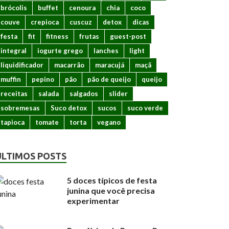
brócolis
buffet
cenoura
chia
coco
couve
crepioca
cuscuz
detox
dicas
festa
fit
fitness
frutas
guest-post
integral
iogurte grego
lanches
light
liquidificador
macarrão
maracujá
maçã
muffin
pepino
pão
pão de queijo
queijo
receitas
salada
salgados
slider
sobremesas
Suco detox
sucos
suco verde
tapioca
tomate
torta
vegano
ÚLTIMOS POSTS
5 doces típicos de festa
junina que você precisa
experimentar