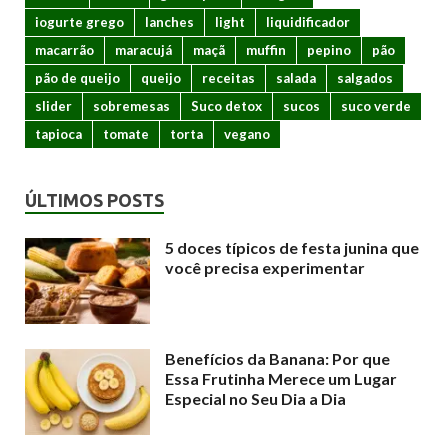
iogurte grego
lanches
light
liquidificador
macarrão
maracujá
maçã
muffin
pepino
pão
pão de queijo
queijo
receitas
salada
salgados
slider
sobremesas
Suco detox
sucos
suco verde
tapioca
tomate
torta
vegano
ÚLTIMOS POSTS
5 doces típicos de festa junina que
você precisa experimentar
Benefícios da Banana: Por que
Essa Frutinha Merece um Lugar
Especial no Seu Dia a Dia