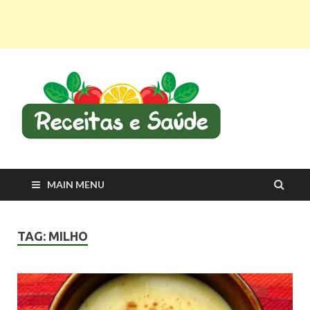
Recei
Receitas
saudáveis e dicas
e Saú
para viver melhor
MAIN MENU
TAG:
MILHO