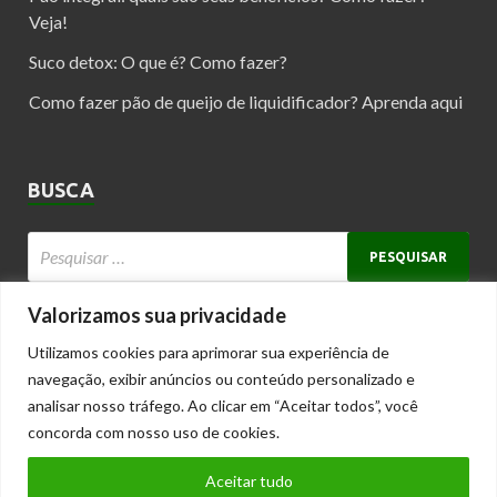
Veja!
Suco detox: O que é? Como fazer?
Como fazer pão de queijo de liquidificador? Aprenda aqui
BUSCA
Valorizamos sua privacidade
Utilizamos cookies para aprimorar sua experiência de
Copyright © 2025 receitasesaude.net
navegação, exibir anúncios ou conteúdo personalizado e
Receitas Saudáveis e Dicas para Viver Melhor
analisar nosso tráfego. Ao clicar em “Aceitar todos”, você
Este blog pertence à rede de blogs
Tuttidelas - blogs com conteúdos
concorda com nosso uso de cookies.
femininos
Cantinho das Blogueiras
|
Customizando
|
Dia da Mulher
|
Educação Infantil
|
Aceitar tudo