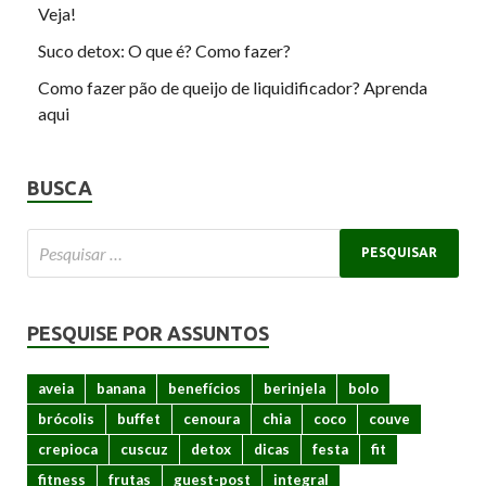
Veja!
Suco detox: O que é? Como fazer?
Como fazer pão de queijo de liquidificador? Aprenda
aqui
BUSCA
PESQUISE POR ASSUNTOS
aveia
banana
benefícios
berinjela
bolo
brócolis
buffet
cenoura
chia
coco
couve
crepioca
cuscuz
detox
dicas
festa
fit
fitness
frutas
guest-post
integral