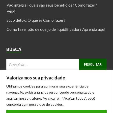
Pão integral: quais são seus benefícios? Como fazer?
Veja!
Suco detox: O que é? Como fazer?
Como fazer pão de queijo de liquidificador? Aprenda aqui
BUSCA
Valorizamos sua privacidade
Utilizamos cookies para aprimorar sua experiência de
Copyright © 2025 receitasesaude.net
navegação, exibir anúncios ou conteúdo personalizado e
Receitas Saudáveis e Dicas para Viver Melhor
analisar nosso tráfego. Ao clicar em “Aceitar todos”, você
Este blog pertence à rede de blogs
Tuttidelas - blogs com conteúdos
concorda com nosso uso de cookies.
femininos