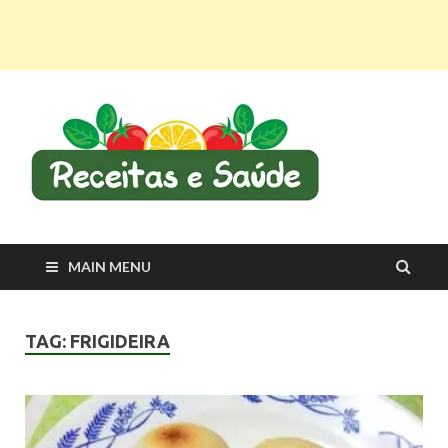
Recei
Receitas
saudáveis e dicas
e Saú
para viver melhor
MAIN MENU
TAG:
FRIGIDEIRA