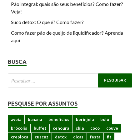
Pão integral: quais são seus benefícios? Como fazer?
Veja!
Suco detox: O que é? Como fazer?
Como fazer pão de queijo de liquidificador? Aprenda
aqui
BUSCA
PESQUISE POR ASSUNTOS
aveia
banana
benefícios
berinjela
bolo
brócolis
buffet
cenoura
chia
coco
couve
crepioca
cuscuz
detox
dicas
festa
fit