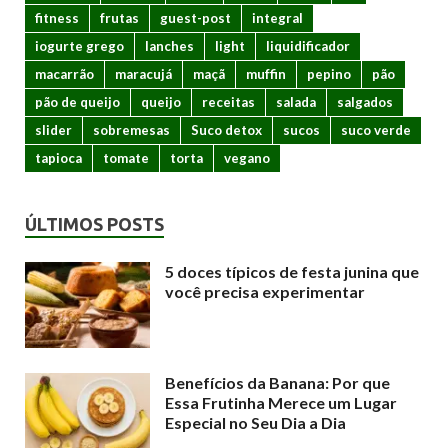
fitness
frutas
guest-post
integral
iogurte grego
lanches
light
liquidificador
macarrão
maracujá
maçã
muffin
pepino
pão
pão de queijo
queijo
receitas
salada
salgados
slider
sobremesas
Suco detox
sucos
suco verde
tapioca
tomate
torta
vegano
ÚLTIMOS POSTS
5 doces típicos de festa junina que
você precisa experimentar
Benefícios da Banana: Por que
Essa Frutinha Merece um Lugar
Especial no Seu Dia a Dia