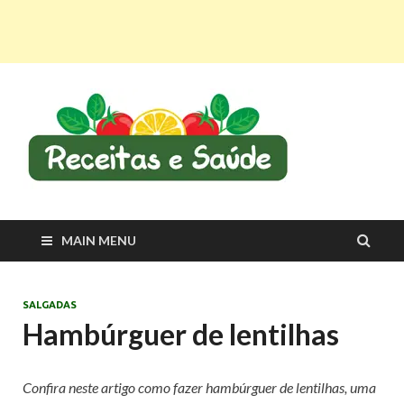
Recei
Receitas
saudáveis e dicas
e Saú
para viver melhor
MAIN MENU
SALGADAS
Hambúrguer de lentilhas
Confira neste artigo como fazer hambúrguer de lentilhas, uma