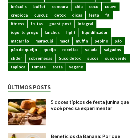
brócolis
buffet
cenoura
chia
coco
couve
crepioca
cuscuz
detox
dicas
festa
fit
fitness
frutas
guest-post
integral
iogurte grego
lanches
light
liquidificador
macarrão
maracujá
maçã
muffin
pepino
pão
pão de queijo
queijo
receitas
salada
salgados
slider
sobremesas
Suco detox
sucos
suco verde
tapioca
tomate
torta
vegano
ÚLTIMOS POSTS
5 doces típicos de festa junina que
você precisa experimentar
Benefícios da Banana: Por que